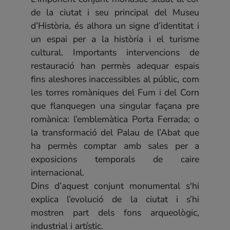
Una Societat Canviant
de la ciutat i seu principal del Museu
El paisatge humà de la Vall d'Aro
d’Història, és alhora un signe d’identitat i
Recursos interactius
Properes exposicions
un espai per a la història i el turisme
Juga amb el Museu
Arxiu d'exposicions realitzades
cultural. Importants intervencions de
Exposicions Virtuals
Activitats
restauració han permès adequar espais
Altres interactius
fins aleshores inaccessibles al públic, com
Audioguia
Agenda d'activitats
les torres romàniques del Fum i del Corn
que flanquegen una singular façana pre
Col·lecció
15 d'agost de 2026 |
romànica: l’emblemàtica Porta Ferrada; o
Patrimoni arqueològic
Un segle d’història: Gaziel i Sant Feliu
la transformació del Palau de l’Abat que
Patrimoni etnogràfic
ha permès comptar amb sales per a
de Guíxols
Patrimoni marítim
exposicions temporals de caire
Patrimoni artístic
22 d'agost de 2026 |
internacional.
Patrimoni en l'àmbit de la Salut
Pere Caimó i el Sant Feliu
Patrimoni numismàtic
Dins d’aquest conjunt monumental s'hi
revolucionari del segle XIX
El Museu
explica l’evolució de la ciutat i s’hi
29 d'agost de 2026 |
Documents de referència
mostren part dels fons arqueològic,
Tastets de Mar
industrial i artístic.