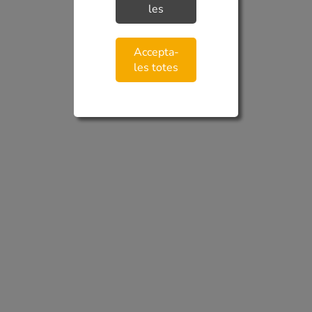
les
Accepta-
les totes