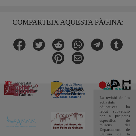
COMPARTEIX AQUESTA PÀGINA:
La revisió de les
activitats
educatives ha
rebut subvenció
per a projectes
específics de
museus del
Departament de
Cultura de la