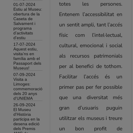
12 de setembre de 2026 |
totes les persones.
01-07-2024
Estiu al Museu:
El President Josep Irla: De Sant Feliu
Entenem l’accessibilitat en
obertura de la
Caseta de
a l’exili
un sentit ampli, tant l’accés
Salvament i
programa
d’activitats
físic com l’intel·lectual,
d'estiu
cultural, emocional i social
17-07-2024
Aquest estiu,
visita’ns en
als recursos patrimonials
família amb el
Passaport dels
per al benefici de tothom.
Museus!
07-09-2024
Facilitar l’accés és un
Visita a
Limoges:
primer pas per fer possible
commemoració
dels 20 anys
que una diversitat més
d'UNIEMA
26-09-2024
gran d’usuaris puguin
El Museu
d'Història
utilitzar els museus i treure
participa en la
desena edició
un bon profit de
dels Premis