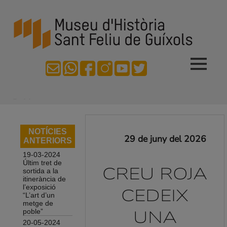
Publicacions
Inici
Totes les publicacions
Visita'ns
Catàlegs d'exposicions realitzades
NOTÍCIES
Com arribar-hi
29 de juny del 2026
ANTERIORS
Horaris
19-03-2024
Preus
Últim tret de
CREU ROJA
sortida a la
Visites Guiades
Museu i escola
itinerància de
Audioguia
l’exposició
CEDEIX
Museu i escola
“L’art d’un
Accessibilitat
metge de
Funcionament i reserva
Exposicions
UNA
poble”
El Salvament marítim
20-05-2024