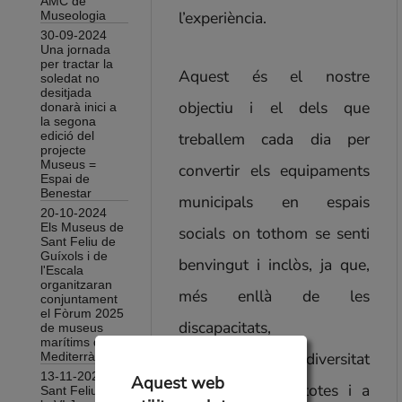
AMC de
l’experiència.
Museologia
30-09-2024
Una jornada
per tractar la
Aquest és el nostre
soledat no
desitjada
objectiu i el dels que
donarà inici a
la segona
treballem cada dia per
edició del
projecte
Museus =
convertir els equipaments
Espai de
Benestar
municipals en espais
20-10-2024
Els Museus de
socials on tothom se senti
Sant Feliu de
Guíxols i de
benvingut i inclòs, ja que,
l'Escala
organitzaran
més enllà de les
conjuntament
el Fòrum 2025
discapacitats,
de museus
marítims de la
l’accessibilitat i la diversitat
Mediterrània
13-11-2024
Aquest web
ens beneficia a totes i a
Sant Feliu acull