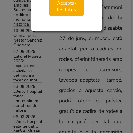
camps nazis
Accepta-
amb les
cap de l’Àrea de Patrimoni
les totes
Stolpersteine i
un llibre de
Cultural. A partir de la
memòria
històrica
reobertura aquest dissabte
13-06-2025
Comiat per a
27 de juny, el museu està
Néstor Sanchiz
Guerrero
adaptat per a cadires de
27-06-2025
Estiu al Museu
rodes, oferint itineraris amb
2025:
exposicions,
rampes o ascensors,
activitats i
patrimoni a
lavabos adaptats i també,
tocar de mar
23-08-2025
gràcies a aquesta cessió,
L’Antic Hospital
tanca
podrà oferir el préstec
temporalment
per obres de
gratuït de cadira de rodes a
millora
06-03-2026
la recepció per tal que
L’Antic Hospital
està tancat…
aquells que la necessitin
però el Museu