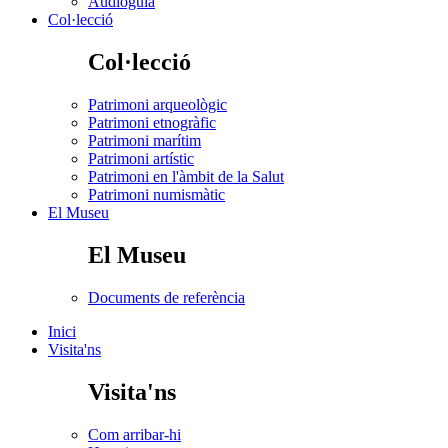
Audioguia
Col·lecció
Col·lecció
Patrimoni arqueològic
Patrimoni etnogràfic
Patrimoni marítim
Patrimoni artístic
Patrimoni en l'àmbit de la Salut
Patrimoni numismàtic
El Museu
El Museu
Documents de referència
Inici
Visita'ns
Visita'ns
Com arribar-hi