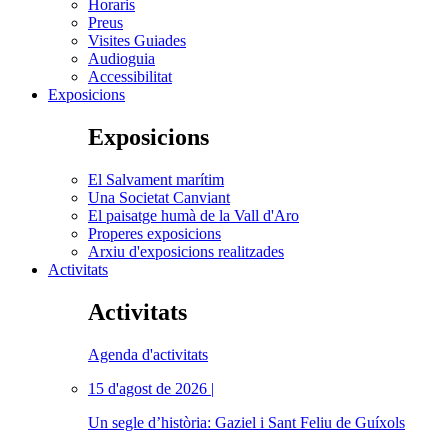
Horaris
Preus
Visites Guiades
Audioguia
Accessibilitat
Exposicions
Exposicions
El Salvament marítim
Una Societat Canviant
El paisatge humà de la Vall d'Aro
Properes exposicions
Arxiu d'exposicions realitzades
Activitats
Activitats
Agenda d'activitats
15 d'agost de 2026 |
Un segle d’història: Gaziel i Sant Feliu de Guíxols