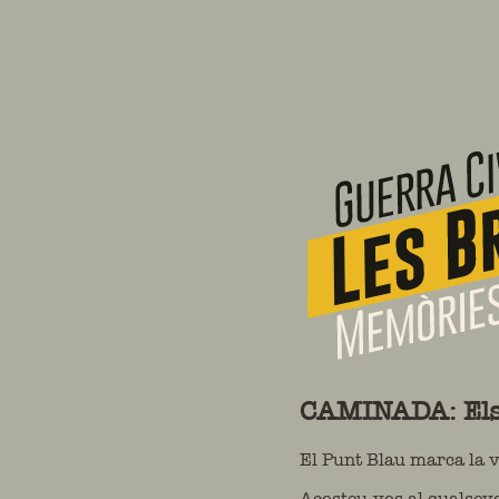
+
−
CAMINADA: Els l
El Punt Blau marca la v
Acosteu-vos al qualsevo