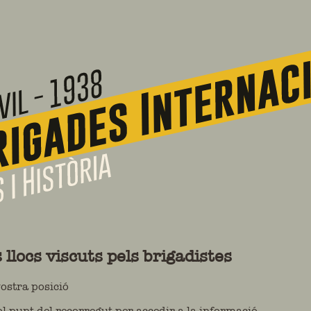
locs viscuts pels brigadistes
ostra posició
l punt del recorregut per accedir a la informació