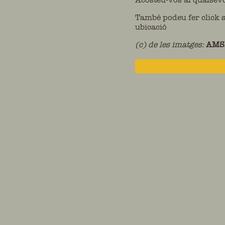
També podeu fer click s
ubicació
(c) de les imatges:
AMSF