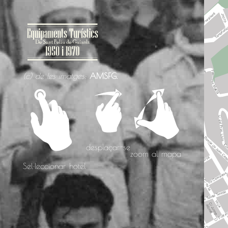
1950
(c) de les imatges:
AMSFG.
desplaçar-se
zoom al mapa
Sel·leccionar hotel
1970