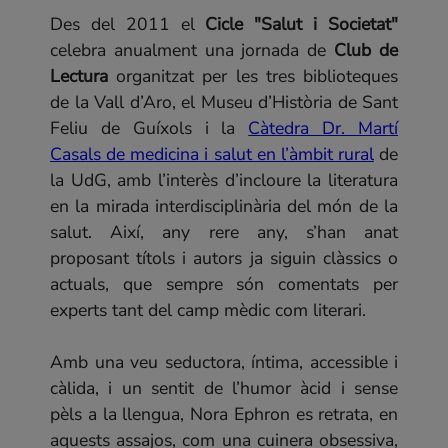
revolucionari del segle XIX
Des del 2011 el
Cicle "Salut i Societat"
29 d'agost de 2026 |
celebra anualment una jornada de
Club de
Tastets de Mar
Lectura
organitzat per les tres biblioteques
12 de setembre de 2026 |
de la Vall d’Aro, el Museu d’Història de Sant
El President Josep Irla: De Sant Feliu
Feliu de Guíxols i la
Càtedra Dr. Martí
Casals de medicina i salut en l’àmbit rural
de
a l’exili
la UdG, amb l’interès d’incloure la literatura
en la mirada interdisciplinària del món de la
salut. Així, any rere any, s’han anat
proposant títols i autors ja siguin clàssics o
actuals, que sempre són comentats per
experts tant del camp mèdic com literari.
Amb una veu seductora, íntima, accessible i
càlida, i un sentit de l’humor àcid i sense
pèls a la llengua, Nora Ephron es retrata, en
aquests assajos, com una cuinera obsessiva,