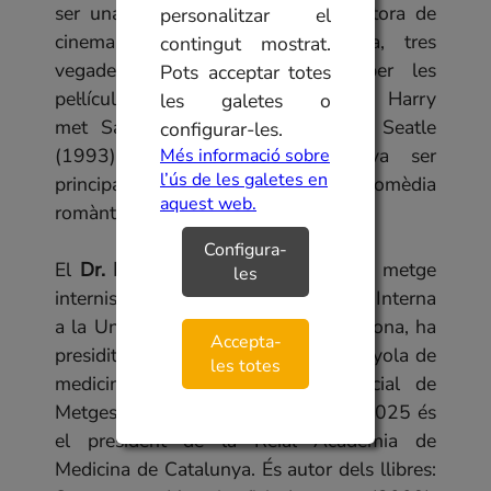
ser una productora, guionista, directora de
personalitzar el
cinema i periodista estatunidenca, tres
contingut mostrat.
vegades nominada als Oscars per les
Pots acceptar totes
pel·lícules Silkwood (1983), When Harry
les galetes o
met Sally... (1989) i Sleepless in Seatle
configurar-les.
(1993). El gènere pel qual va ser
Més informació sobre
l’ús de les galetes en
principalment coneguda va ser la comèdia
aquest web.
romàntica.
Configura-
El
Dr. Miquel Vilardell
ha exercit de metge
les
internista i de catedràtic de Medicina Interna
a la Universitat Autònoma de Barcelona, ha
Accepta-
presidit les societats catalana i espanyola de
les totes
medicina interna i el Col·legi Oficial de
Metges de Barcelona. Des de l'any 2025 és
el president de la Reial Acadèmia de
Medicina de Catalunya. És autor dels llibres: